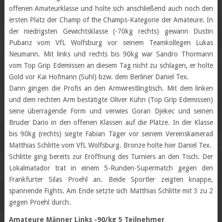
offenen Amateurklasse und holte sich anschließend auch noch den
ersten Platz der Champ of the Champs-Kategorie der Amateure. In
der niedrigsten Gewichtsklasse (-70kg rechts) gewann Dustin
Pubanz vom VfL Wolfsburg vor seinem Teamkollegen Lukas
Neumann. Mit links und rechts bis 90kg war Sandro Thormann
vom Top Grip Edemissen an diesem Tag nicht zu schlagen, er holte
Gold vor Kai Hofmann (Suhl) bzw. dem Berliner Daniel Tex.
Dann gingen die Profis an den Armwrestlingtisch. Mit dem linken
und dem rechten Arm bestätigte Oliver Kühn (Top Grip Edemissen)
seine überragende Form und verwies Goran Djekec und seinen
Bruder Dario in den offenen Klassen auf die Plätze. In der Klasse
bis 90kg (rechts) siegte Fabian Täger vor seinem Vereinskamerad
Matthias Schlitte vom VfL Wolfsburg. Bronze holte hier Daniel Tex.
Schlitte ging bereits zur Eröffnung des Turniers an den Tisch. Der
Lokalmatador trat in einem 5-Runden-Supermatch gegen den
Frankfurter Silas Proehl an. Beide Sportler zeigten knappe,
spannende Fights. Am Ende setzte sich Matthias Schlitte mit 3 zu 2
gegen Proehl durch.
Amateure Männer Links -90/kg 5 Teilnehmer