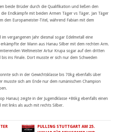
ten beide Brüder durch die Qualifikation und ließen den
die Endkämpfe mit beiden Armen Täger vs Täger. Jan Täger
Arm den Europameister-Titel, während Fabian mit dem
 im vergangenen Jahr diesmal sogar Edelmetall eine
g erkämpfte der Mann aus Hanau Silber mit dem rechten Arm.
amtierenden Weltmeister Artur Krupa sogar auf den dritten
 bis ins Finale. Dort musste er sich nur dem Schweden
onnte sich in der Gewichtsklasse bis 70kg ebenfalls über
ster musste sich am Ende nur dem rumänischen Champion
ben.
op Hanau) zeigte in der Jugendklasse +86kg ebenfalls einen
it links als auch mit rechts Silber.
STER
PULLING STUTTGART AM 25.