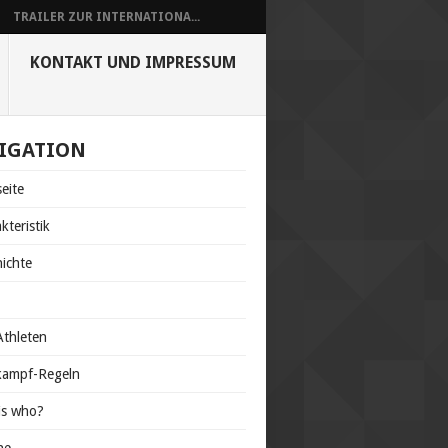
TRAILER ZUR INTERNATIONA...
KONTAKT UND IMPRESSUM
IGATION
seite
kteristik
ichte
s
thleten
kampf-Regeln
is who?