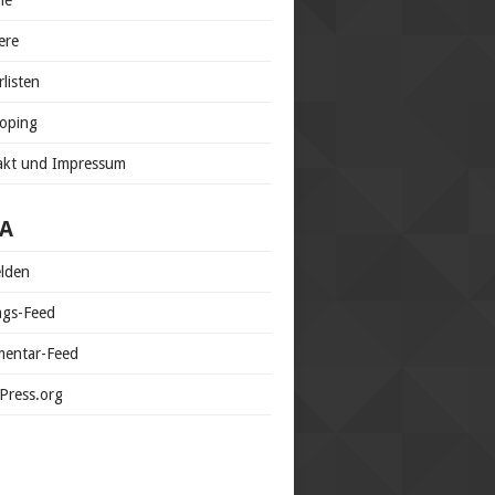
ne
ere
rlisten
doping
akt und Impressum
A
lden
ags-Feed
entar-Feed
Press.org