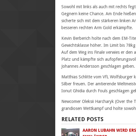
Sowohl mit links als auch mit rechts feg
Gegnern keine Chance. Am Ende hießen 
sicherte sich mit dem stärkeren linken 
besseren rechten Arm Gold erkämpfte.
Kevin Berberich holte nach dem EM-Titel
Gewichtsklasse höher. Im Limit bis 78k
Auf dem Weg ins Finale verwies er den 
Platz und kämpfte sich aufopferungsvoll
Johannes Andersson geschlagen geben.
Matthias Schlitte vom VfL Wolfsburger k
Silber freuen. Der amtierende Weltmei
Ionut Ghidia durch Fouls geschlagen ge
Newcomer Oleksii Harcharyk (Over the T
grandiosen Wettkampf und holte sowohl m
RELATED POSTS
AARON LUBAHN WIRD ER