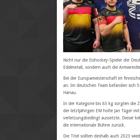
Nicht nur die Eishockey-Spieler der Deu
Edelmetall, sondern auch die Armwrestle
Bei der Europameisterschaft im finnisc
an. Im deutschen Team befanden sich 5
Hanau.
In der Kategorie bis 63 kg sorgten die Z
der letztjährigen EM holte Jan Täger m
verletzungsbedingt aussetzte. Dieser k
die internationale Bühne zurück.
Die Titel sollten deshalb auch 2023 wie