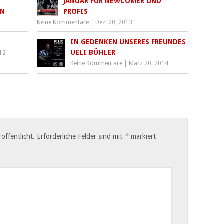
JANUAR FÜR NEWCOMER UND
ON
PROFIS
Keine Kommentare
|
Dez. 20, 2013
IN GEDENKEN UNSERES FREUNDES
UELI BÜHLER
012
Keine Kommentare
|
März 20, 2014
*
öffentlicht.
Erforderliche Felder sind mit
markiert