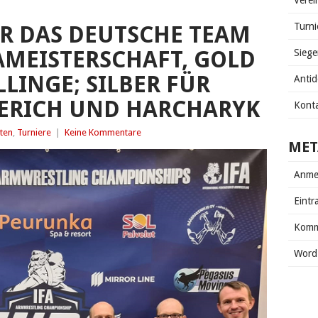
Verei
Turni
R DAS DEUTSCHE TEAM
AMEISTERSCHAFT, GOLD
Siege
LINGE; SILBER FÜR
Anti
BERICH UND HARCHARYK
Kont
ten
,
Turniere
|
Keine Kommentare
MET
Anme
Eintr
Komm
Word