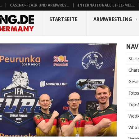
.
CASINO-FLAIR UND ARMWRES...
INTERNATIONALE EIFEL-MEI...
STARTSEITE
ARMWRESTLING
NAV
Start
Chara
Gesch
Foto
Top-A
Wett
Who 