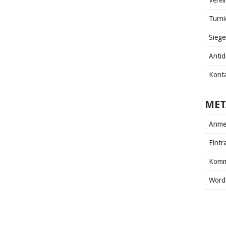
Verei
Turni
Siege
Anti
Kont
MET
Anme
Eintr
Komm
Word