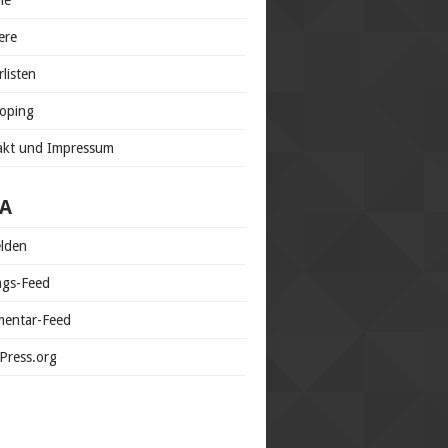
ne
ere
rlisten
doping
akt und Impressum
A
lden
ags-Feed
entar-Feed
Press.org