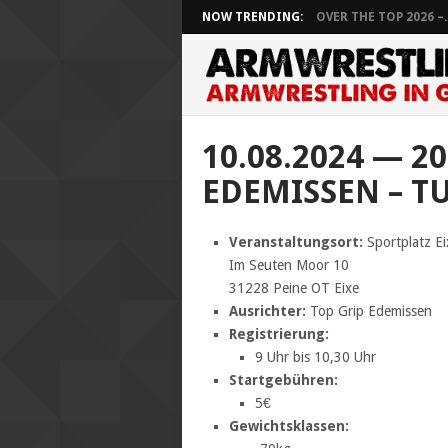
NOW TRENDING:
OVER THE TOP 2026 –..
10.08.2024 — 2
EDEMISSEN – T
Veranstaltungsort:
Sportplatz Ei
Im Seuten Moor 10
31228 Peine OT Eixe
Ausrichter:
Top Grip Edemissen
Registrierung:
9 Uhr bis 10,30 Uhr
Startgebühren:
5€
Gewichtsklassen: