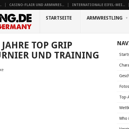
.
CASINO-FLAIR UND ARMWRES...
INTERNATIONALE EIFEL-MEI...
STARTSEITE
ARMWRESTLING
0 JAHRE TOP GRIP
NAV
URNIER UND TRAINING
Start
Chara
xe
Gesch
Foto
Top-A
Wett
Who 