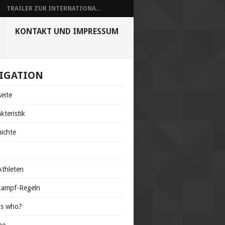
TRAILER ZUR INTERNATIONA...
KONTAKT UND IMPRESSUM
IGATION
seite
kteristik
ichte
s
thleten
kampf-Regeln
is who?