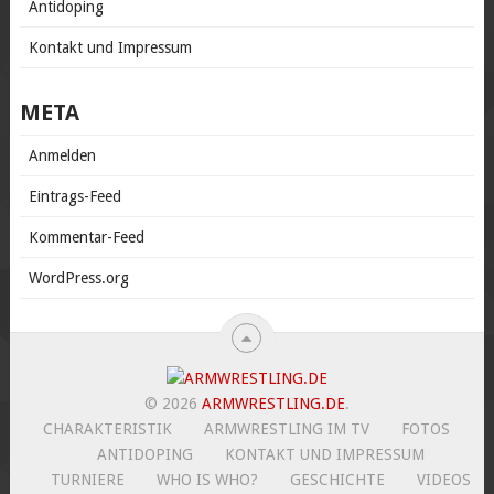
Antidoping
Kontakt und Impressum
META
Anmelden
Eintrags-Feed
Kommentar-Feed
WordPress.org
© 2026
ARMWRESTLING.DE
.
CHARAKTERISTIK
ARMWRESTLING IM TV
FOTOS
ANTIDOPING
KONTAKT UND IMPRESSUM
TURNIERE
WHO IS WHO?
GESCHICHTE
VIDEOS