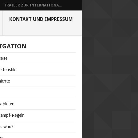
TRAILER ZUR INTERNATIONA...
KONTAKT UND IMPRESSUM
IGATION
seite
kteristik
ichte
s
thleten
kampf-Regeln
is who?