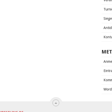
Verei
Turni
Siege
Anti
Kont
MET
Anme
Eintr
Komm
Word