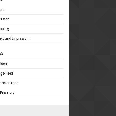
ne
ere
rlisten
doping
akt und Impressum
A
lden
ags-Feed
entar-Feed
Press.org