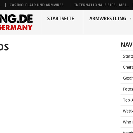
.
CASINO-FLAIR UND ARMWRES...
INTERNATIONALE EIFEL-MEI...
STARTSEITE
ARMWRESTLING
NAV
OS
Start
Chara
Gesch
Foto
Top-A
Wett
Who 