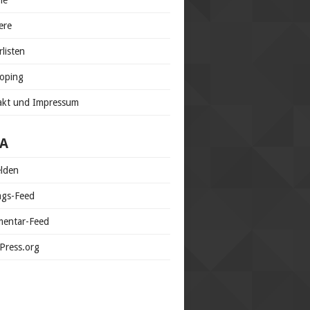
ne
ere
rlisten
doping
akt und Impressum
A
lden
ags-Feed
entar-Feed
Press.org