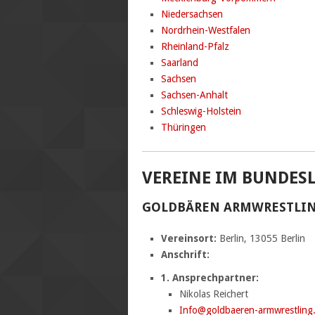
Niedersachsen
Nordrhein-Westfalen
Rheinland-Pfalz
Saarland
Sachsen
Sachsen-Anhalt
Schleswig-Holstein
Thüringen
VEREINE IM BUNDES
GOLDBÄREN ARMWRESTLING
Vereinsort:
Berlin, 13055 Berlin
Anschrift:
1. Ansprechpartner:
Nikolas Reichert
Info@goldbaeren-armwrestling