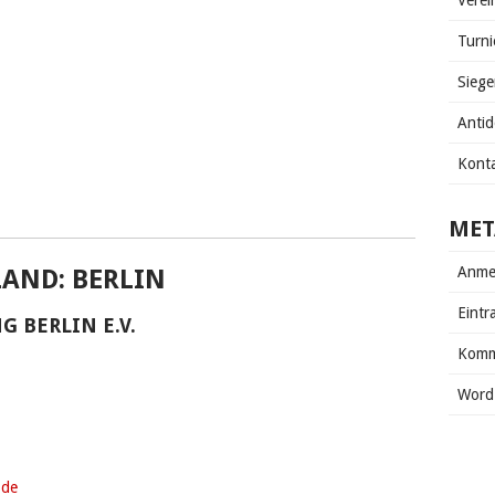
Verei
Turni
Siege
Anti
Kont
MET
Anme
LAND:
BERLIN
Eintr
 BERLIN E.V.
Komm
Word
.de