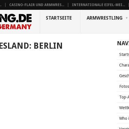
.
CASINO-FLAIR UND ARMWRES...
INTERNATIONALE EIFEL-MEI...
STARTSEITE
ARMWRESTLING
NAV
ESLAND:
BERLIN
Start
Chara
Gesch
Foto
Top-A
Wett
Who 