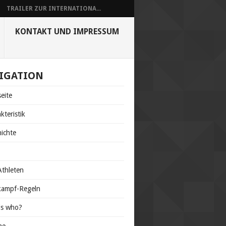
TRAILER ZUR INTERNATIONA...
KONTAKT UND IMPRESSUM
IGATION
seite
kteristik
ichte
s
thleten
kampf-Regeln
is who?