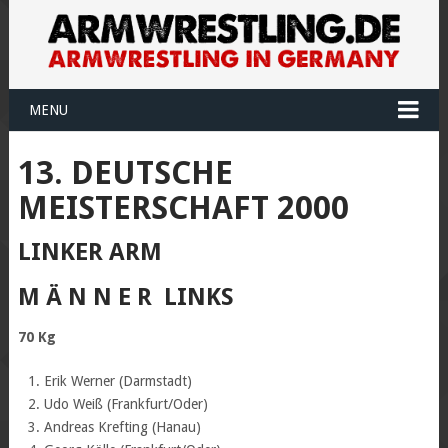
MENU
13. DEUTSCHE
MEISTERSCHAFT 2000
LINKER ARM
M Ä N N E R LINKS
70 Kg
Erik Werner (Darmstadt)
Udo Weiß (Frankfurt/Oder)
Andreas Krefting (Hanau)