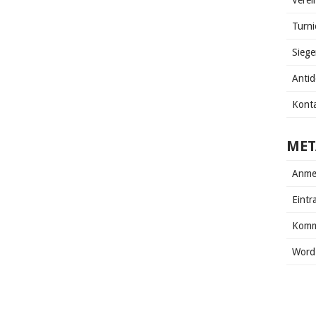
Verei
Turni
Siege
Anti
Kont
MET
Anme
Eintr
Komm
Word