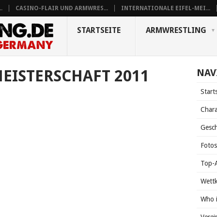
.
CASINO-FLAIR UND ARMWRES...
INTERNATIONALE EIFEL-MEI...
STARTSEITE
ARMWRESTLING
MEISTERSCHAFT 2011
NAV
Start
Chara
Gesch
Foto
Top-A
Wett
Who 