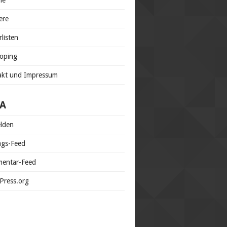
ne
ere
rlisten
doping
akt und Impressum
A
lden
ags-Feed
entar-Feed
Press.org