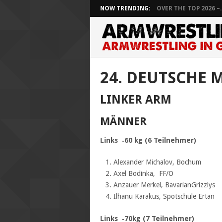
NOW TRENDING:
OVER THE TOP 2026 –..
24. DEUTSCHE 
LINKER ARM
MÄNNER
Links ‐60 kg (6 Teilnehmer)
Alexander Michalov, Bochum
Axel Bodinka, FF/O
Anzauer Merkel, BavarianGrizzlys
Ilhanu Karakus, Spotschule Ertan
Links ‐70kg (7 Teilnehmer)