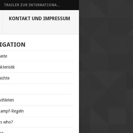
TRAILER ZUR INTERNATIONA...
KONTAKT UND IMPRESSUM
IGATION
seite
kteristik
ichte
s
thleten
kampf-Regeln
is who?