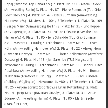
Popaj (Over the Top Hanau e.V.) 2. Platz: Nr. 111 - Artem Kaloev
(Armwrestling Berlin) 3. Platz: Nr. 87 - Pierre Zummach (Top Grip
Edemissen e.V.) 4. Platz: Nr. 47 - Klaus Surmann (Armwrestling
Hannover e.V.) Masters Li. -100kg 7 Teilnehmer 1. Platz: Nr. 109
- Sergej Maier (Armwrestling Berlin) 2. Platz: Nr. 35 - Eric Hoppe
(KSV Ispringen) 3. Platz: Nr. 74 - Viktor Lokstein (Over the Top
Hanau e.V.) 4. Platz: Nr. 85 - Jens Schridde (Top Grip Edmissen
e.V.) Masters Li. +100kg 5 Teilnehmer 1. Platz: Nr. 50 - Oliver
Kühn (Armwrestling Hannover e.V.) 2. Platz: Nr. 22 - Alexey Heim
(Bavarian Grizzlys) 3. Platz: Nr. 88 - Florian Kellersmann (Armforce
Duisburg) 4. Platz: Nr. 118 - Jan Sarembe (TUS Hergisdorf)
Newcomer Li. -80kg 13 Teilnehmer 1. Platz: Nr. 55 - Dennis Busch-
Roschkow (Armwrestling Hannover e.V.) 2. Platz: Nr. 91 - Roman
Nussbaum (Armforce Duisburg) 3. Platz: Nr. 05 - Silviu Cindrea
(Pulldogs Güglingen) Newcomer Li. +80kg 17 Teilnehmer 1. Platz:
Nr. 26 - Artjom Lorenz (Sportschule Ertan Rottenburg) 2. Platz:
Nr. 14 - Josip Masic (Bavarian Grizzlys) 3. Platz: Nr. 31 - Artur
Zdunek (Armwrestling Hamm) 4. Platz: Nr. 80 - Martin Zedler
(Frankfurt Oder)