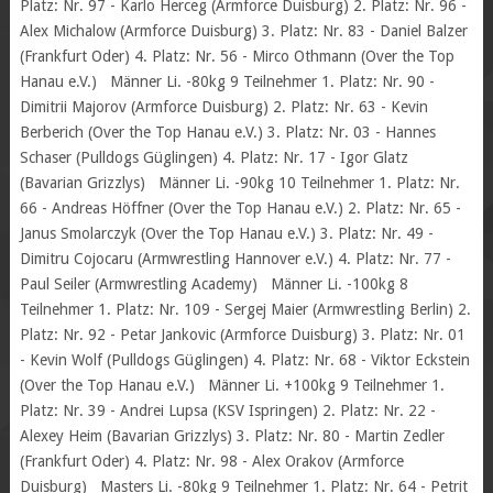
Platz: Nr. 97 - Karlo Herceg (Armforce Duisburg) 2. Platz: Nr. 96 -
Alex Michalow (Armforce Duisburg) 3. Platz: Nr. 83 - Daniel Balzer
(Frankfurt Oder) 4. Platz: Nr. 56 - Mirco Othmann (Over the Top
Hanau e.V.) Männer Li. -80kg 9 Teilnehmer 1. Platz: Nr. 90 -
Dimitrii Majorov (Armforce Duisburg) 2. Platz: Nr. 63 - Kevin
Berberich (Over the Top Hanau e.V.) 3. Platz: Nr. 03 - Hannes
Schaser (Pulldogs Güglingen) 4. Platz: Nr. 17 - Igor Glatz
(Bavarian Grizzlys) Männer Li. -90kg 10 Teilnehmer 1. Platz: Nr.
66 - Andreas Höffner (Over the Top Hanau e.V.) 2. Platz: Nr. 65 -
Janus Smolarczyk (Over the Top Hanau e.V.) 3. Platz: Nr. 49 -
Dimitru Cojocaru (Armwrestling Hannover e.V.) 4. Platz: Nr. 77 -
Paul Seiler (Armwrestling Academy) Männer Li. -100kg 8
Teilnehmer 1. Platz: Nr. 109 - Sergej Maier (Armwrestling Berlin) 2.
Platz: Nr. 92 - Petar Jankovic (Armforce Duisburg) 3. Platz: Nr. 01
- Kevin Wolf (Pulldogs Güglingen) 4. Platz: Nr. 68 - Viktor Eckstein
(Over the Top Hanau e.V.) Männer Li. +100kg 9 Teilnehmer 1.
Platz: Nr. 39 - Andrei Lupsa (KSV Ispringen) 2. Platz: Nr. 22 -
Alexey Heim (Bavarian Grizzlys) 3. Platz: Nr. 80 - Martin Zedler
(Frankfurt Oder) 4. Platz: Nr. 98 - Alex Orakov (Armforce
Duisburg) Masters Li. -80kg 9 Teilnehmer 1. Platz: Nr. 64 - Petrit