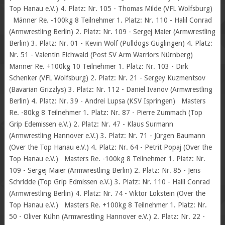
Top Hanau e.V.) 4. Platz: Nr. 105 - Thomas Milde (VFL Wolfsburg)
Männer Re. -100kg 8 Teilnehmer 1. Platz: Nr. 110 - Halil Conrad
(Armwrestling Berlin) 2. Platz: Nr. 109 - Sergej Maier (Armwrestling
Berlin) 3. Platz: Nr. 01 - Kevin Wolf (Pulldogs Güglingen) 4. Platz:
Nr. 51 - Valentin Eichwald (Post SV Arm Warriors Nürnberg)
Männer Re. +100kg 10 Teilnehmer 1. Platz: Nr. 103 - Dirk
Schenker (VFL Wolfsburg) 2. Platz: Nr. 21 - Sergey Kuzmentsov
(Bavarian Grizzlys) 3. Platz: Nr. 112 - Daniel Ivanov (Armwrestling
Berlin) 4. Platz: Nr. 39 - Andrei Lupsa (KSV Ispringen) Masters
Re. -80kg 8 Teilnehmer 1. Platz: Nr. 87 - Pierre Zummach (Top
Grip Edemissen e.V.) 2. Platz: Nr. 47 - Klaus Surmann
(Armwrestling Hannover e.V.) 3. Platz: Nr. 71 - Jürgen Baumann
(Over the Top Hanau e.V.) 4. Platz: Nr. 64 - Petrit Popaj (Over the
Top Hanau e.V.) Masters Re. -100kg 8 Teilnehmer 1. Platz: Nr.
109 - Sergej Maier (Armwrestling Berlin) 2. Platz: Nr. 85 - Jens
Schridde (Top Grip Edmissen e.V.) 3. Platz: Nr. 110 - Halil Conrad
(Armwrestling Berlin) 4. Platz: Nr. 74 - Viktor Lokstein (Over the
Top Hanau e.V.) Masters Re. +100kg 8 Teilnehmer 1. Platz: Nr.
50 - Oliver Kühn (Armwrestling Hannover e.V.) 2. Platz: Nr. 22 -